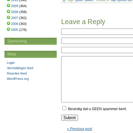
2010
(346)
Tags:
geluk
,
lukken
· Posted in:
Mijn spreuk van
2009
(364)
2008
(358)
2007
(362)
Leave a Reply
2006
(363)
2005
(176)
Sponsoring
Meta
Login
Vermeldingen feed
Reacties feed
WordPress.org
Bevestig dat u GEEN spammer bent.
« Previous post