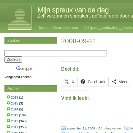
Mijn spreuk van de dag
Zelf verzonnen spreuken, geïnspireerd door al
Home
Over deze site
@@post_notification_header
2008-09-21
Zoeken
Deel dit:
Aangepast zoeken
X
Facebook
Meer
Archief
Vind ik leuk:
2019
(1)
2015
(3)
2014
(5)
2013
(134)
2012
(346)
2011
(359)
september 21, 2008
·
mijnspreuken ·
N