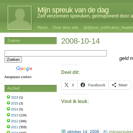
Mijn spreuk van de dag
Zelf verzonnen spreuken, geïnspireerd door al
Home
Over deze site
@@post_notification_header
2008-10-14
Zoeken
geld
m
Deel dit:
Aangepast zoeken
X
Facebook
Meer
Archief
2019
(1)
Vind ik leuk:
2015
(3)
2014
(5)
2013
(134)
2012
(346)
2011
(359)
oktober 14, 2008
·
mijnspreuke