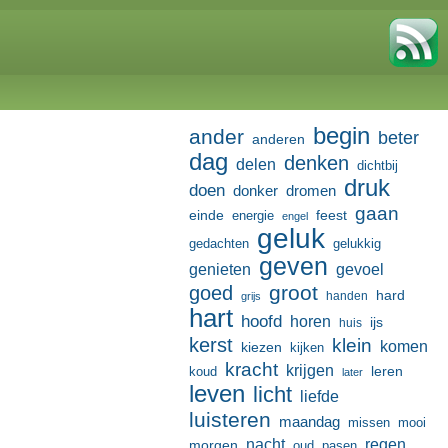
begin
ander
beter
anderen
dag
denken
delen
dichtbij
druk
doen
donker
dromen
gaan
einde
feest
energie
engel
geluk
gedachten
gelukkig
geven
genieten
gevoel
groot
goed
hard
handen
grijs
hart
hoofd
horen
ijs
huis
kerst
klein
komen
kiezen
kijken
kracht
krijgen
leren
koud
later
leven
licht
liefde
luisteren
maandag
missen
mooi
nacht
regen
morgen
oud
pasen