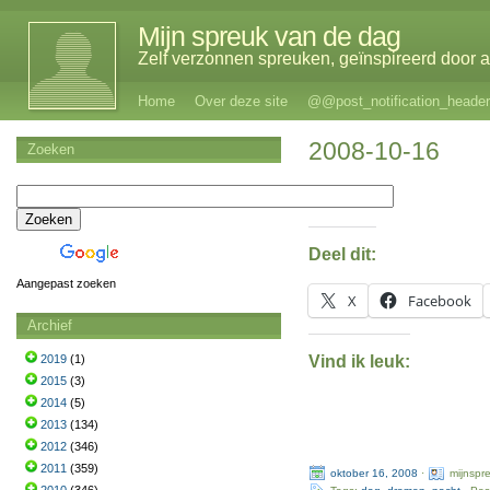
Mijn spreuk van de dag
Zelf verzonnen spreuken, geïnspireerd door al
Home
Over deze site
@@post_notification_header
2008-10-16
Zoeken
Deel dit:
Aangepast zoeken
X
Facebook
Archief
Vind ik leuk:
2019
(1)
2015
(3)
2014
(5)
2013
(134)
2012
(346)
2011
(359)
oktober 16, 2008
·
mijnspr