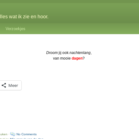
les wat ik zie en hoor.
Verzoekjes
Droom
jij ook
nachtenlang
,
van mooie
dagen
?
Meer
euken ·
No Comments