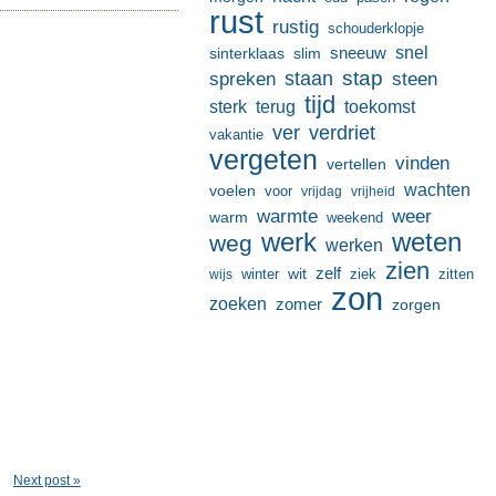
rust
rustig
schouderklopje
sneeuw
snel
sinterklaas
slim
stap
staan
spreken
steen
tijd
terug
toekomst
sterk
ver
verdriet
vakantie
vergeten
vinden
vertellen
wachten
voelen
voor
vrijdag
vrijheid
warmte
weer
warm
weekend
werk
weten
weg
werken
zien
zelf
wit
winter
ziek
wijs
zitten
zon
zoeken
zomer
zorgen
Next post »