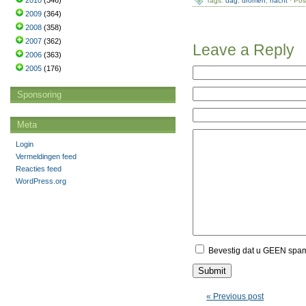
2010
(346)
Tags:
dag
,
dromen
,
nacht
· Pos
2009
(364)
2008
(358)
2007
(362)
Leave a Reply
2006
(363)
2005
(176)
Sponsoring
Meta
Login
Vermeldingen feed
Reacties feed
WordPress.org
Bevestig dat u GEEN spa
« Previous post