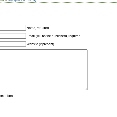
ted in:
Mijn spreuk van de dag
Name, required
Email (will not be published), required
Website (if present)
mmer bent.