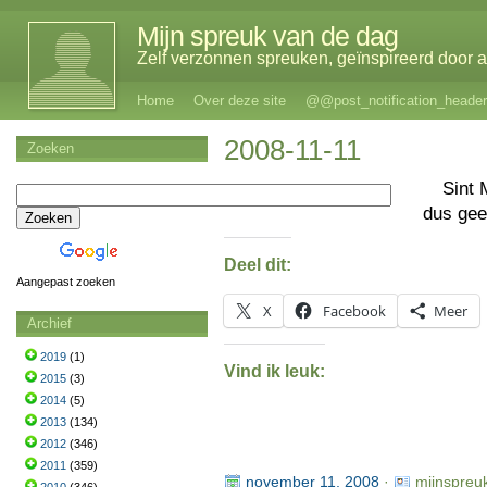
Mijn spreuk van de dag
Zelf verzonnen spreuken, geïnspireerd door al
Home
Over deze site
@@post_notification_header
2008-11-11
Zoeken
Sint 
dus ge
Deel dit:
Aangepast zoeken
X
Facebook
Meer
Archief
2019
(1)
Vind ik leuk:
2015
(3)
2014
(5)
2013
(134)
2012
(346)
2011
(359)
november 11, 2008
·
mijnspreu