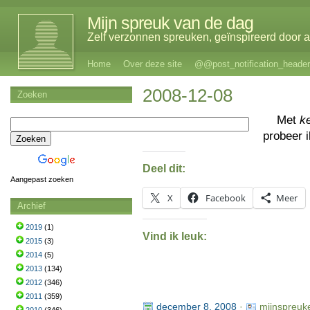
Mijn spreuk van de dag
Zelf verzonnen spreuken, geïnspireerd door al
Home
Over deze site
@@post_notification_header
2008-12-08
Zoeken
Met
k
probeer 
Deel dit:
Aangepast zoeken
X
Facebook
Meer
Archief
2019
(1)
Vind ik leuk:
2015
(3)
2014
(5)
2013
(134)
2012
(346)
2011
(359)
december 8, 2008
·
mijnspreuk