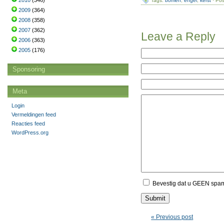
2010
(346)
Tags:
bomen
,
engel
,
kerst
· Pos
2009
(364)
2008
(358)
2007
(362)
Leave a Reply
2006
(363)
2005
(176)
Sponsoring
Meta
Login
Vermeldingen feed
Reacties feed
WordPress.org
Bevestig dat u GEEN spa
« Previous post