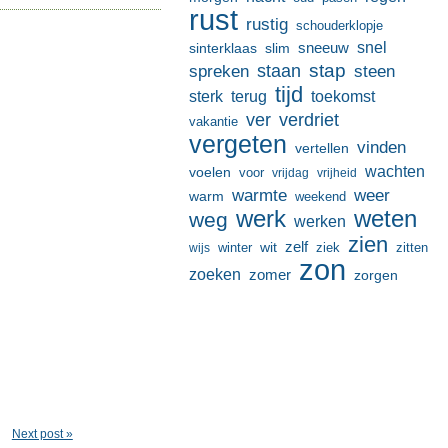
rust
rustig
schouderklopje
sneeuw
snel
sinterklaas
slim
stap
staan
spreken
steen
tijd
terug
toekomst
sterk
ver
verdriet
vakantie
vergeten
vinden
vertellen
wachten
voelen
voor
vrijdag
vrijheid
warmte
weer
warm
weekend
werk
weten
weg
werken
zien
zelf
wit
winter
ziek
wijs
zitten
zon
zoeken
zomer
zorgen
Next post »