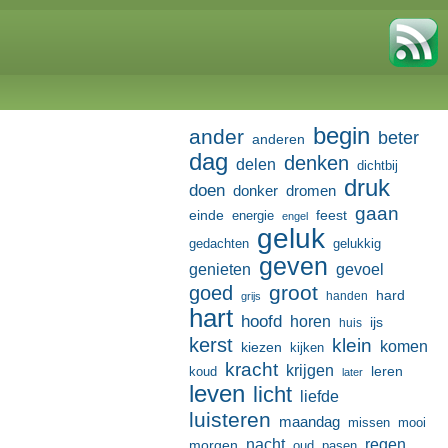
begin
ander
beter
anderen
dag
denken
delen
dichtbij
druk
doen
donker
dromen
gaan
einde
feest
energie
engel
geluk
gedachten
gelukkig
geven
genieten
gevoel
groot
goed
hard
handen
grijs
hart
hoofd
horen
ijs
huis
kerst
klein
komen
kiezen
kijken
kracht
krijgen
leren
koud
later
leven
licht
liefde
luisteren
maandag
missen
mooi
nacht
regen
morgen
oud
pasen