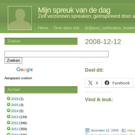
Mijn spreuk van de dag
Zelf verzonnen spreuken, geïnspireerd door al
Home
Over deze site
@@post_notification_header
2008-12-12
Zoeken
Deel dit:
Aangepast zoeken
X
Facebook
Archief
Vind ik leuk:
2019
(1)
2015
(3)
2014
(5)
2013
(134)
2012
(346)
2011
(359)
december 12, 2008
·
mijns