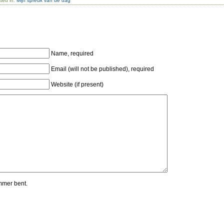
ted in:
Mijn spreuk van de dag
Name, required
Email (will not be published), required
Website (if present)
mmer bent.