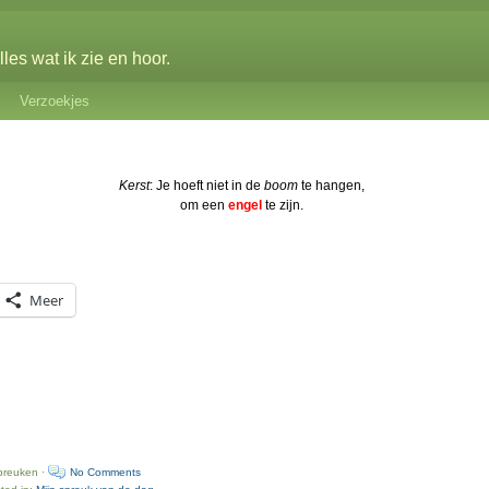
les wat ik zie en hoor.
Verzoekjes
Kerst
: Je hoeft niet in de
boom
te hangen,
om een
engel
te zijn.
Meer
preuken ·
No Comments