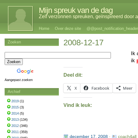
Mijn spreuk van de dag
Zelf verzonnen spreuken, geïnspireerd door al
Home
Over deze site
@@post_notification_header
2008-12-17
Zoeken
Ik
ik
Deel dit:
Aangepast zoeken
X
Facebook
Meer
Archief
2019
(1)
Vind ik leuk:
2015
(3)
2014
(5)
2013
(134)
2012
(346)
2011
(359)
december 17, 2008
·
coach4all