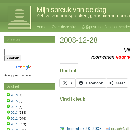
Mijn spreuk van de dag
Zelf verzonnen spreuken, geïnspireerd door al
Home
Over deze site
@@post_notification_header
2008-12-28
Zoeken
Mil
voornemen
voor
Deel dit:
Aangepast zoeken
X
Facebook
Meer
Archief
2019
(1)
Vind ik leuk:
2015
(3)
2014
(5)
2013
(134)
2012
(346)
2011
(359)
december 28, 2008
·
coach4all