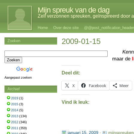
Mijn spreuk van de dag
Zelf verzonnen spreuken, geïnspireerd door al
Home
Over deze site
@@post_notification_header
2009-01-15
Zoeken
Kenn
maar de
Deel dit:
Aangepast zoeken
X
Facebook
Meer
Archief
2019
(1)
Vind ik leuk:
2015
(3)
2014
(5)
2013
(134)
2012
(346)
2011
(359)
januari 15, 2009
·
mijnspreuken