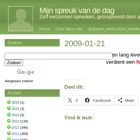
Mijn spreuk van de dag
Zelf verzonnen spreuken, geïnspireerd door al
Home
Over deze site
@@post_notification_header
2009-01-21
Zoeken
Een lang
lev
verdient een
f
Aangepast zoeken
Deel dit:
Archief
X
Facebook
Meer
2019
(1)
2015
(3)
2014
(5)
Vind ik leuk:
2013
(134)
2012
(346)
2011
(359)