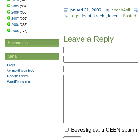
2010
(346)
2009
(364)
januari 21, 2009
·
coach4all ·
2008
(358)
Tags:
feest
,
kracht
,
leven
· Posted 
2007
(362)
2006
(363)
2005
(176)
Leave a Reply
Sponsoring
Meta
Login
Vermeldingen feed
Reacties feed
WordPress.org
Bevestig dat u GEEN spamme