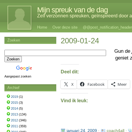
Mijn spreuk van de dag
Zelf verzonnen spreuken, geïnspireerd door al
Home
Over deze site
@@post_notification_header
2009-01-24
Zoeken
Gun de
geniet
z
Deel dit:
Aangepast zoeken
X
Facebook
Meer
Archief
2019
(1)
Vind ik leuk:
2015
(3)
2014
(5)
2013
(134)
2012
(346)
2011
(359)
januari 24, 2009
·
coach4all ·