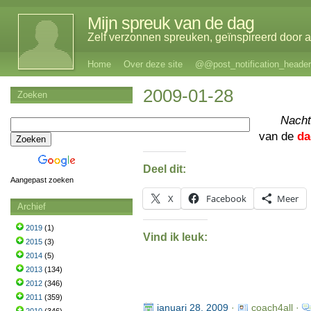
Mijn spreuk van de dag
Zelf verzonnen spreuken, geïnspireerd door al
Home
Over deze site
@@post_notification_header
2009-01-28
Zoeken
Nacht
van de
da
Deel dit:
Aangepast zoeken
X
Facebook
Meer
Archief
2019
(1)
Vind ik leuk:
2015
(3)
2014
(5)
2013
(134)
2012
(346)
2011
(359)
januari 28, 2009
·
coach4all ·