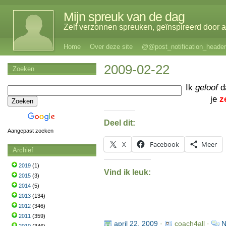
Mijn spreuk van de dag
Zelf verzonnen spreuken, geïnspireerd door al
Home
Over deze site
@@post_notification_header
2009-02-22
Zoeken
Ik
geloof
d
je
z
Deel dit:
Aangepast zoeken
X
Facebook
Meer
Archief
2019
(1)
Vind ik leuk:
2015
(3)
2014
(5)
2013
(134)
2012
(346)
2011
(359)
april 22, 2009
·
coach4all ·
N