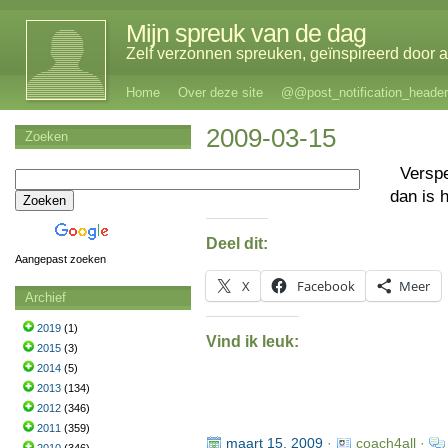
Mijn spreuk van de dag
Zelf verzonnen spreuken, geïnspireerd door al
Home
Over deze site
@@post_notification_header
2009-03-15
Zoeken
Verspe
dan is 
Deel dit:
Aangepast zoeken
X
Facebook
Meer
Archief
2019
(1)
Vind ik leuk:
2015
(3)
2014
(5)
2013
(134)
2012
(346)
2011
(359)
maart 15, 2009
·
coach4all ·