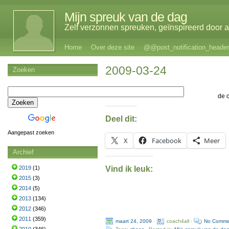
Mijn spreuk van de dag
Zelf verzonnen spreuken, geïnspireerd door al
Home
Over deze site
@@post_notification_header
2009-03-24
Zoeken
de 
Deel dit:
Aangepast zoeken
X
Facebook
Meer
Archief
Vind ik leuk:
2019
(1)
2015
(3)
2014
(5)
2013
(134)
2012
(346)
2011
(359)
maart 24, 2009
·
coach4all ·
No Comme