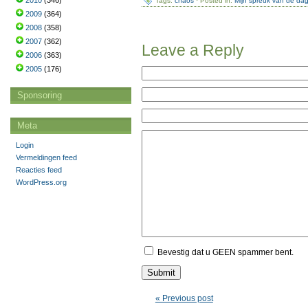
2010
(346)
Tags:
chaos
· Posted in:
Mijn spreuk van de da
2009
(364)
2008
(358)
2007
(362)
Leave a Reply
2006
(363)
2005
(176)
Sponsoring
Meta
Login
Vermeldingen feed
Reacties feed
WordPress.org
Bevestig dat u GEEN spammer bent.
« Previous post