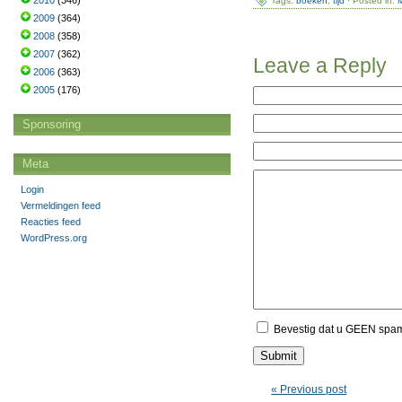
2010
(346)
Tags:
boeken
,
tijd
· Posted in:
2009
(364)
2008
(358)
2007
(362)
Leave a Reply
2006
(363)
2005
(176)
Sponsoring
Meta
Login
Vermeldingen feed
Reacties feed
WordPress.org
Bevestig dat u GEEN spa
« Previous post