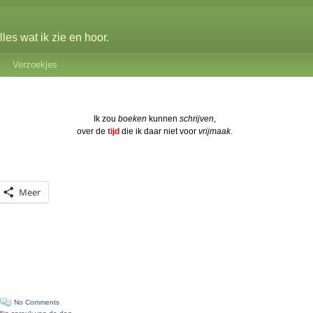
les wat ik zie en hoor.
Verzoekjes
Ik zou
boeken
kunnen
schrijven
,
over de
tijd
die ik daar niet voor
vrijmaak
.
Meer
·
No Comments