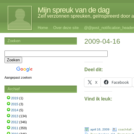
Mijn spreuk van de dag
Zelf verzonnen spreuken, geïnspireerd door al
Home
Over deze site
@@post_notification_header
2009-04-16
Zoeken
Deel dit:
Aangepast zoeken
X
Facebook
Archief
Vind ik leuk:
2019
(1)
2015
(3)
2014
(5)
2013
(134)
2012
(346)
2011
(359)
april 16, 2009
·
coach4all 