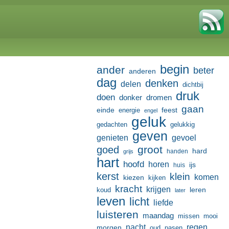
begin
ander
beter
anderen
dag
denken
delen
dichtbij
druk
doen
donker
dromen
gaan
einde
feest
energie
engel
geluk
gedachten
gelukkig
geven
genieten
gevoel
groot
goed
hard
handen
grijs
hart
hoofd
horen
ijs
huis
kerst
klein
komen
kiezen
kijken
kracht
krijgen
leren
koud
later
leven
licht
liefde
luisteren
maandag
missen
mooi
nacht
regen
morgen
oud
pasen