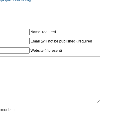
Mijn spreuk van de dag
Name, required
Email (will not be published), required
Website (if present)
mmer bent.