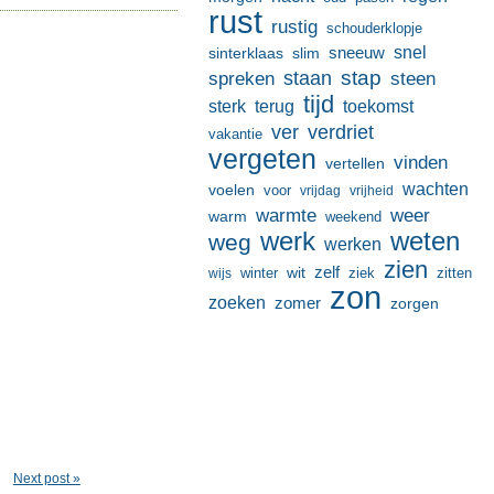
rust
rustig
schouderklopje
sneeuw
snel
sinterklaas
slim
stap
staan
spreken
steen
tijd
terug
toekomst
sterk
ver
verdriet
vakantie
vergeten
vinden
vertellen
wachten
voelen
voor
vrijdag
vrijheid
warmte
weer
warm
weekend
werk
weten
weg
werken
zien
zelf
wit
winter
ziek
wijs
zitten
zon
zoeken
zomer
zorgen
Next post »