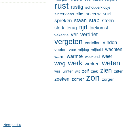
rust
rustig
schouderklopje
sneeuw
snel
sinterklaas
slim
stap
staan
spreken
steen
tijd
terug
toekomst
sterk
ver
verdriet
vakantie
vergeten
vinden
vertellen
wachten
voelen
voor
vrijdag
vrijheid
warmte
weer
warm
weekend
werk
weten
weg
werken
zien
zelf
wit
winter
ziek
wijs
zitten
zon
zoeken
zomer
zorgen
Next post »