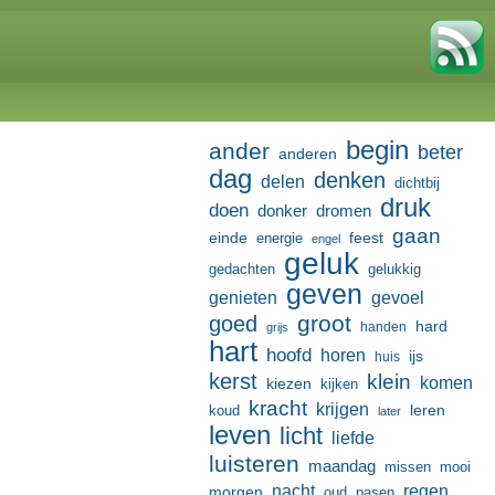
begin
ander
beter
anderen
dag
denken
delen
dichtbij
druk
doen
donker
dromen
gaan
einde
feest
energie
engel
geluk
gedachten
gelukkig
geven
genieten
gevoel
groot
goed
hard
handen
grijs
hart
hoofd
horen
ijs
huis
kerst
klein
komen
kiezen
kijken
kracht
krijgen
leren
koud
later
leven
licht
liefde
luisteren
maandag
missen
mooi
nacht
regen
morgen
oud
pasen