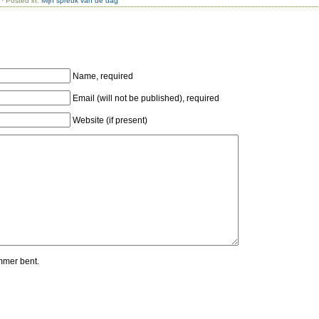
· Posted in:
Mijn spreuk van de dag
Name, required
Email (will not be published), required
Website (if present)
mmer bent.