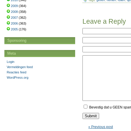
2010
(346)
Tags:
geven
,
nemen
,
ruilen
,
tijd
2009
(364)
2008
(358)
2007
(362)
Leave a Reply
2006
(363)
2005
(176)
Sponsoring
Meta
Login
Vermeldingen feed
Reacties feed
WordPress.org
Bevestig dat u GEEN spa
« Previous post