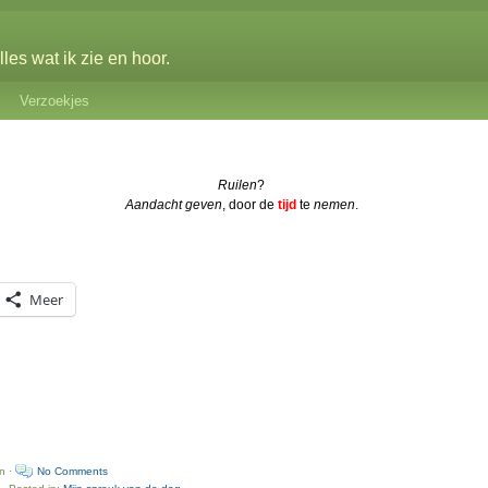
les wat ik zie en hoor.
Verzoekjes
Ruilen
?
Aandacht geven
, door de
tijd
te
nemen
.
Meer
n ·
No Comments