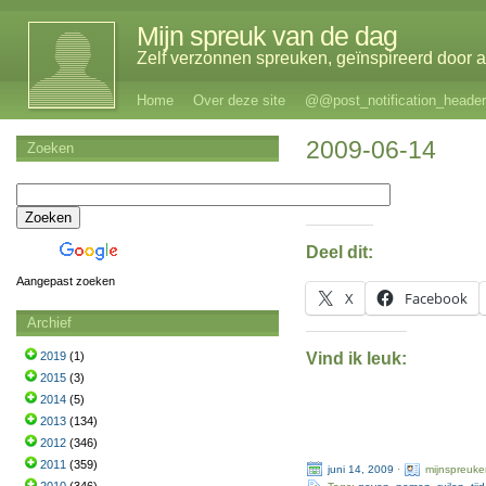
Mijn spreuk van de dag
Zelf verzonnen spreuken, geïnspireerd door al
Home
Over deze site
@@post_notification_header
2009-06-14
Zoeken
Deel dit:
Aangepast zoeken
X
Facebook
Archief
Vind ik leuk:
2019
(1)
2015
(3)
2014
(5)
2013
(134)
2012
(346)
2011
(359)
juni 14, 2009
·
mijnspreuke