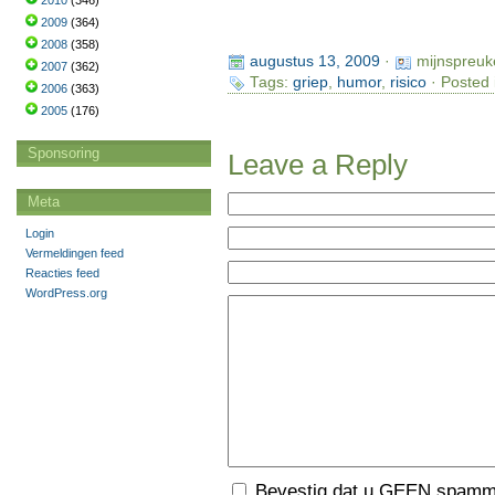
2010
(346)
2009
(364)
2008
(358)
augustus 13, 2009
·
mijnspreuk
2007
(362)
Tags:
griep
,
humor
,
risico
· Posted 
2006
(363)
2005
(176)
Sponsoring
Leave a Reply
Meta
Login
Vermeldingen feed
Reacties feed
WordPress.org
Bevestig dat u GEEN spamme