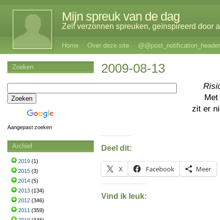
Mijn spreuk van de dag
Zelf verzonnen spreuken, geïnspireerd door al
Home
Over deze site
@@post_notification_header
2009-08-13
Zoeken
Ris
Met
zit er 
Aangepast zoeken
Archief
Deel dit:
2019
(1)
X
Facebook
Meer
2015
(3)
2014
(5)
2013
(134)
Vind ik leuk:
2012
(346)
2011
(359)