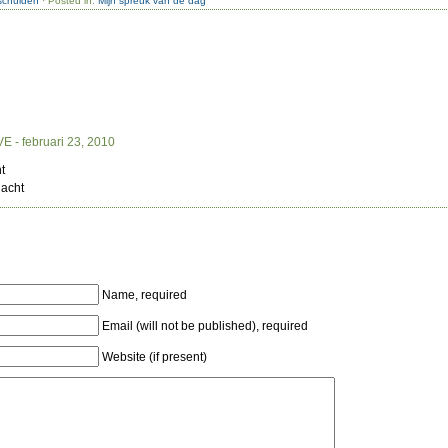
schulden
· Posted in:
Mijn spreuk van de dag
VE
- februari 23, 2010
t
acht
Name, required
Email (will not be published), required
Website (if present)