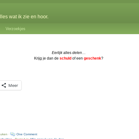
les wat ik zie en hoor.
Verzoekjes
Eerlijk
alles
delen
…
Krijg je dan de
schuld
of een
geschenk
?
Meer
euken ·
One Comment