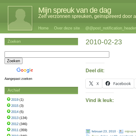
Mijn spreuk van de dag
Zelf verzonnen spreuken, geïnspireerd door al
Home
Over deze site
@@post_notification_header
2010-02-23
Zoeken
Deel dit:
Aangepast zoeken
X
Facebook
Archief
Vind ik leuk:
2019
(1)
2015
(3)
2014
(5)
2013
(134)
2012
(346)
2011
(359)
februari 23, 2010
·
mijnspr