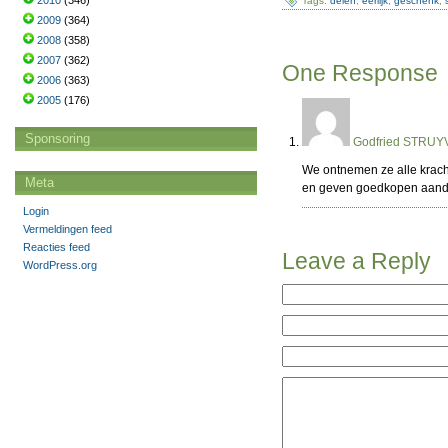
2010
(346)
Tags:
delen
,
eerlijk
,
geschenk
,
2009
(364)
2008
(358)
2007
(362)
One Response
2006
(363)
2005
(176)
Sponsoring
Godfried STRUY
We ontnemen ze alle krach
Meta
en geven goedkopen aand
Login
Vermeldingen feed
Reacties feed
Leave a Reply
WordPress.org