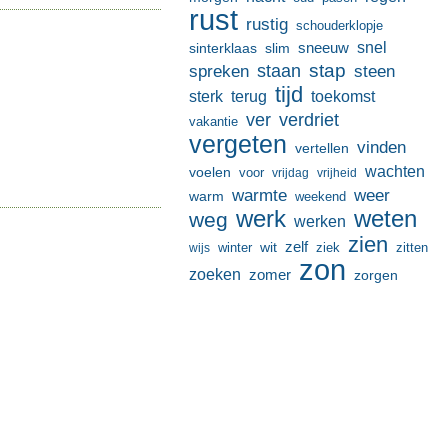
rust
rustig
schouderklopje
sneeuw
snel
sinterklaas
slim
stap
staan
spreken
steen
tijd
terug
toekomst
sterk
ver
verdriet
vakantie
vergeten
vinden
vertellen
wachten
voelen
voor
vrijdag
vrijheid
warmte
weer
warm
weekend
werk
weten
weg
werken
zien
zelf
wit
winter
ziek
wijs
zitten
zon
zoeken
zomer
zorgen