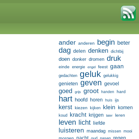
begin
ander
beter
anderen
dag
denken
delen
dichtbij
druk
doen
donker
dromen
gaan
einde
feest
energie
engel
geluk
gedachten
gelukkig
geven
genieten
gevoel
groot
goed
hard
handen
grijs
hart
hoofd
horen
ijs
huis
kerst
klein
komen
kiezen
kijken
kracht
krijgen
leren
koud
later
leven
licht
liefde
luisteren
maandag
missen
mooi
nacht
regen
morgen
oud
pasen