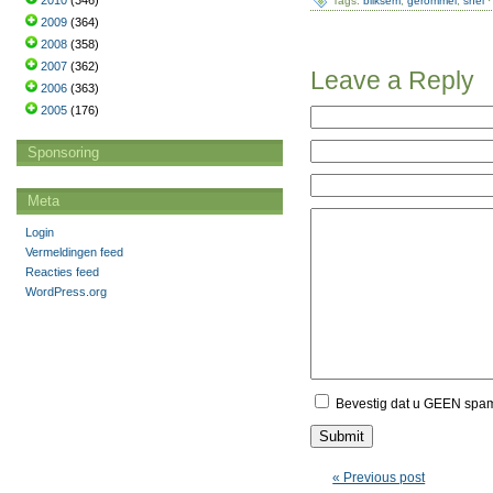
2010
(346)
Tags:
bliksem
,
gerommel
,
snel
·
2009
(364)
2008
(358)
2007
(362)
Leave a Reply
2006
(363)
2005
(176)
Sponsoring
Meta
Login
Vermeldingen feed
Reacties feed
WordPress.org
Bevestig dat u GEEN spa
« Previous post