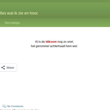
les wat ik zie en hoor.
Verzoekjes
Al is de
bliksem
nog zo
snel
,
het
gerommel
achterhaalt hem wel.
Meer
n ·
No Comments