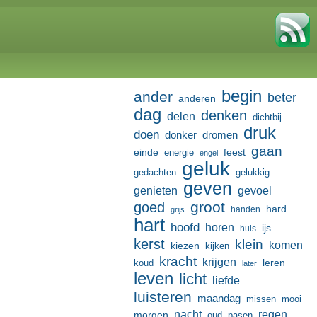
begin
ander
beter
anderen
dag
denken
delen
dichtbij
druk
doen
donker
dromen
gaan
einde
feest
energie
engel
geluk
gedachten
gelukkig
geven
genieten
gevoel
groot
goed
hard
handen
grijs
hart
hoofd
horen
ijs
huis
kerst
klein
komen
kiezen
kijken
kracht
krijgen
leren
koud
later
leven
licht
liefde
luisteren
maandag
missen
mooi
nacht
regen
morgen
oud
pasen