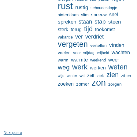
rust
rustig
schouderklopje
sneeuw
snel
sinterklaas
slim
stap
staan
spreken
steen
tijd
terug
toekomst
sterk
ver
verdriet
vakantie
vergeten
vinden
vertellen
wachten
voelen
voor
vrijdag
vrijheid
warmte
weer
warm
weekend
werk
weten
weg
werken
zien
zelf
wit
winter
ziek
wijs
zitten
zon
zoeken
zomer
zorgen
Next post »