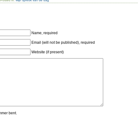
 Posted in:
Mijn spreuk van de dag
Name, required
Email (will not be published), required
Website (if present)
mmer bent.