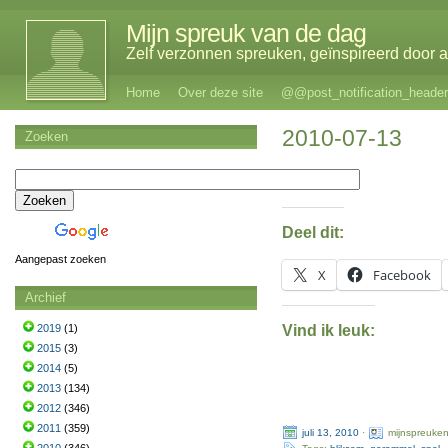
Mijn spreuk van de dag
Zelf verzonnen spreuken, geïnspireerd door al
Home
Over deze site
@@post_notification_header
2010-07-13
Zoeken
Deel dit:
Aangepast zoeken
X
Facebook
Archief
Vind ik leuk:
2019
(1)
2015
(3)
2014
(5)
2013
(134)
2012
(346)
2011
(359)
juli 13, 2010
·
mijnspreuke