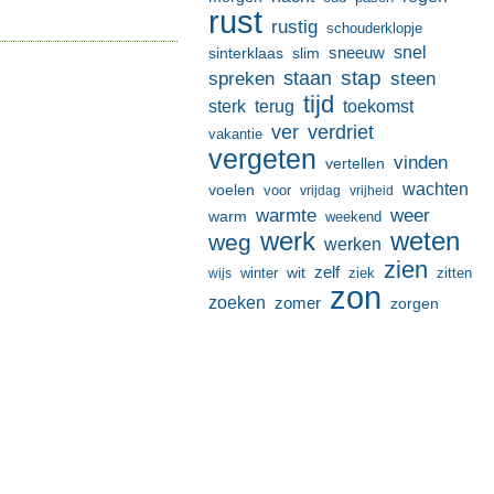
rust
rustig
schouderklopje
sneeuw
snel
sinterklaas
slim
stap
staan
spreken
steen
tijd
terug
toekomst
sterk
ver
verdriet
vakantie
vergeten
vinden
vertellen
wachten
voelen
voor
vrijdag
vrijheid
warmte
weer
warm
weekend
werk
weten
weg
werken
zien
zelf
wit
winter
ziek
wijs
zitten
zon
zoeken
zomer
zorgen