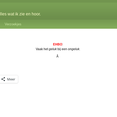
les wat ik zie en hoor.
Verzoekjes
EHBO
:
Vaak het
geluk
bij een
ongeluk
.
Â
Meer