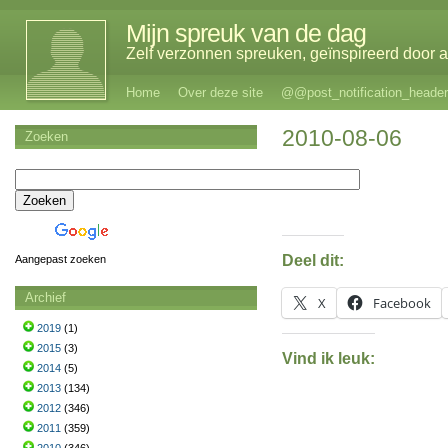
Mijn spreuk van de dag
Zelf verzonnen spreuken, geïnspireerd door al
Home
Over deze site
@@post_notification_header
2010-08-06
Zoeken
Deel dit:
Aangepast zoeken
Archief
X
Facebook
2019
(1)
2015
(3)
Vind ik leuk:
2014
(5)
2013
(134)
2012
(346)
2011
(359)