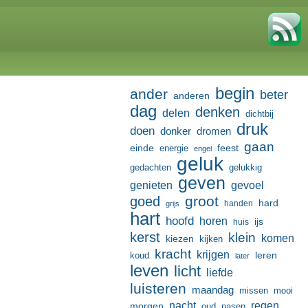
begin
ander
beter
anderen
dag
denken
delen
dichtbij
druk
doen
donker
dromen
gaan
einde
feest
energie
engel
geluk
gedachten
gelukkig
geven
genieten
gevoel
groot
goed
hard
handen
grijs
hart
hoofd
horen
ijs
huis
kerst
klein
komen
kiezen
kijken
kracht
krijgen
leren
koud
later
leven
licht
liefde
luisteren
maandag
missen
mooi
nacht
regen
morgen
oud
pasen