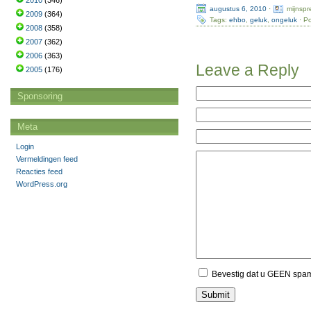
2010
(346)
augustus 6, 2010
·
mijnsp
2009
(364)
Tags:
ehbo
,
geluk
,
ongeluk
· Po
2008
(358)
2007
(362)
2006
(363)
Leave a Reply
2005
(176)
Sponsoring
Meta
Login
Vermeldingen feed
Reacties feed
WordPress.org
Bevestig dat u GEEN spa