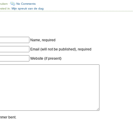
reuken ·
No Comments
sted in:
Mijn spreuk van de dag
Name, required
Email (will not be published), required
Website (if present)
mmer bent.