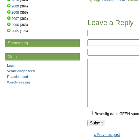
2010
(346)
Tags:
bliksem
,
donder
· Posted 
2009
(364)
2008
(358)
2007
(362)
Leave a Reply
2006
(363)
2005
(176)
Sponsoring
Meta
Login
Vermeldingen feed
Reacties feed
WordPress.org
Bevestig dat u GEEN spa
« Previous post