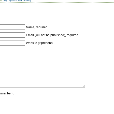
in:
Mijn spreuk van de dag
Name, required
Email (will not be published), required
Website (if present)
mmer bent.