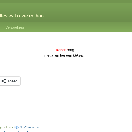
les wat ik zie en hoor.
Verzoekjes
Donder
dag,
met af en toe een
bliksem
.
Meer
spreuken ·
No Comments