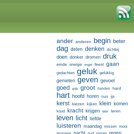
begin
ander
beter
anderen
dag
denken
delen
dichtbij
druk
doen
donker
dromen
gaan
einde
feest
energie
engel
geluk
gedachten
gelukkig
geven
genieten
gevoel
groot
goed
hard
handen
grijs
hart
hoofd
horen
ijs
huis
kerst
klein
komen
kiezen
kijken
kracht
krijgen
leren
koud
later
leven
licht
liefde
luisteren
maandag
missen
mooi
nacht
regen
morgen
oud
pasen