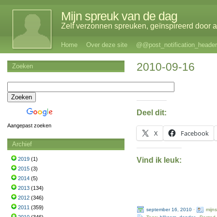
Mijn spreuk van de dag
Zelf verzonnen spreuken, geïnspireerd door al
Home
Over deze site
@@post_notification_header
2010-09-16
Zoeken
Deel dit:
Aangepast zoeken
X
Facebook
Archief
Vind ik leuk:
2019
(1)
2015
(3)
2014
(5)
2013
(134)
2012
(346)
2011
(359)
september 16, 2010
·
mijn