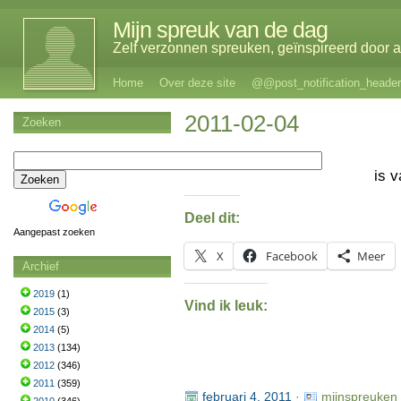
Mijn spreuk van de dag
Zelf verzonnen spreuken, geïnspireerd door al
Home
Over deze site
@@post_notification_header
2011-02-04
Zoeken
is 
Deel dit:
Aangepast zoeken
X
Facebook
Meer
Archief
2019
(1)
Vind ik leuk:
2015
(3)
2014
(5)
2013
(134)
2012
(346)
2011
(359)
februari 4, 2011
·
mijnspreuken