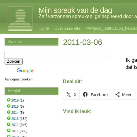
Mijn spreuk van de dag
Zelf verzonnen spreuken, geïnspireerd door al
Home
Over deze site
@@post_notification_header
2011-03-06
Zoeken
Ik g
dat i
Aangepast zoeken
Deel dit:
Archief
X
Facebook
Meer
2019
(1)
2015
(3)
Vind ik leuk:
2014
(5)
2013
(134)
2012
(346)
2011
(359)