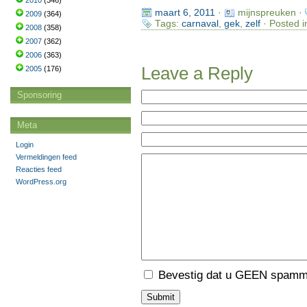
2010
(346)
maart 6, 2011
·
mijnspreuken ·
2009
(364)
Tags:
carnaval
,
gek
,
zelf
· Posted i
2008
(358)
2007
(362)
2006
(363)
Leave a Reply
2005
(176)
Sponsoring
Meta
Login
Vermeldingen feed
Reacties feed
WordPress.org
Bevestig dat u GEEN spamme