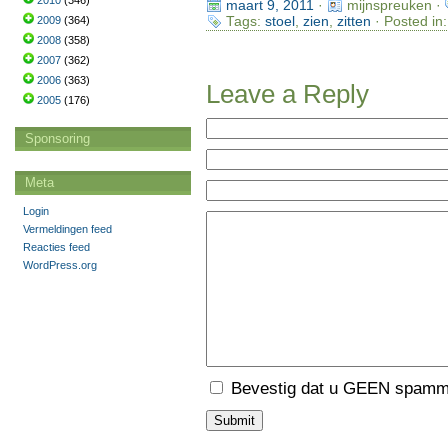
2010
(346)
maart 9, 2011
·
mijnspreuken ·
Tags:
stoel
,
zien
,
zitten
· Posted in
2009
(364)
2008
(358)
2007
(362)
2006
(363)
Leave a Reply
2005
(176)
Sponsoring
Meta
Login
Vermeldingen feed
Reacties feed
WordPress.org
Bevestig dat u GEEN spamme