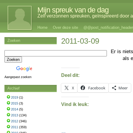
Mijn spreuk van de dag
Zelf verzonnen spreuken, geïnspireerd door al
Home
Over deze site
@@post_notification_header
2011-03-09
Zoeken
Er is niet
als 
Deel dit:
Aangepast zoeken
X
Facebook
Meer
Archief
2019
(1)
2015
(3)
Vind ik leuk:
2014
(5)
2013
(134)
2012
(346)
2011
(359)