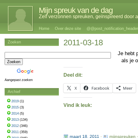
Mijn spreuk van de dag
Zelf verzonnen spreuken, geïnspireerd door al
Home
Over deze site
@@post_notification_header
2011-03-18
Zoeken
Je hebt 
als je 
Deel dit:
Aangepast zoeken
X
Facebook
Meer
Archief
2019
(1)
Vind ik leuk:
2015
(3)
2014
(5)
2013
(134)
2012
(346)
2011
(359)
maart 18, 2011
·
mijnspreuken 