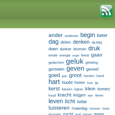
begin
ander
beter
anderen
dag
denken
delen
dichtbij
druk
doen
donker
dromen
gaan
einde
feest
energie
engel
geluk
gedachten
gelukkig
geven
genieten
gevoel
groot
goed
hard
handen
grijs
hart
hoofd
horen
ijs
huis
kerst
klein
komen
kiezen
kijken
kracht
krijgen
leren
koud
later
leven
licht
liefde
luisteren
maandag
missen
mooi
nacht
regen
morgen
oud
pasen