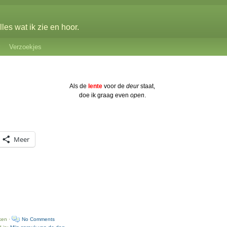
les wat ik zie en hoor.
Verzoekjes
Als de
lente
voor de
deur
staat,
doe ik graag even
open
.
Meer
ken ·
No Comments