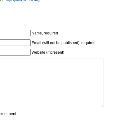
d in:
Mijn spreuk van de dag
Name, required
Email (will not be published), required
Website (if present)
mmer bent.