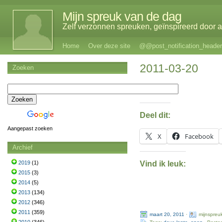
Mijn spreuk van de dag
Zelf verzonnen spreuken, geïnspireerd door al
Home
Over deze site
@@post_notification_header
2011-03-20
Zoeken
Deel dit:
Aangepast zoeken
X
Facebook
Archief
Vind ik leuk:
2019
(1)
2015
(3)
2014
(5)
2013
(134)
2012
(346)
2011
(359)
maart 20, 2011
·
mijnspreu