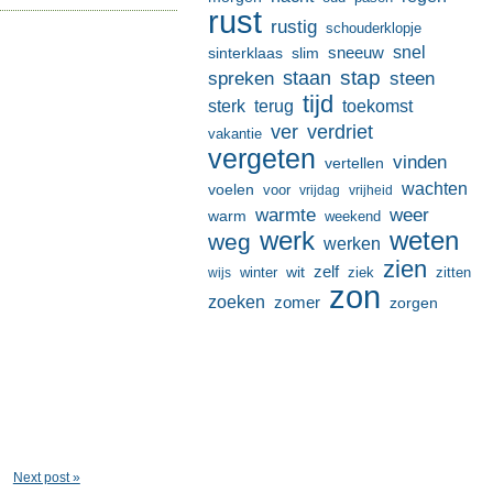
rust
rustig
schouderklopje
sneeuw
snel
sinterklaas
slim
stap
staan
spreken
steen
tijd
terug
toekomst
sterk
ver
verdriet
vakantie
vergeten
vinden
vertellen
wachten
voelen
voor
vrijdag
vrijheid
warmte
weer
warm
weekend
werk
weten
weg
werken
zien
zelf
wit
winter
ziek
wijs
zitten
zon
zoeken
zomer
zorgen
Next post »