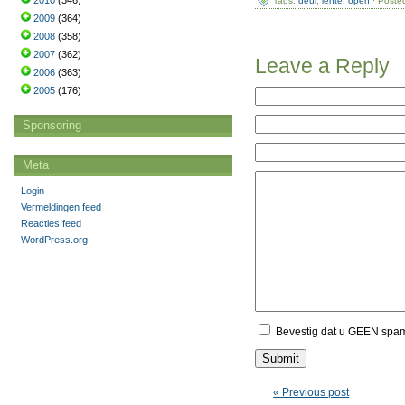
2010
(346)
Tags:
deur
,
lente
,
open
· Poste
2009
(364)
2008
(358)
2007
(362)
Leave a Reply
2006
(363)
2005
(176)
Sponsoring
Meta
Login
Vermeldingen feed
Reacties feed
WordPress.org
Bevestig dat u GEEN spa
« Previous post