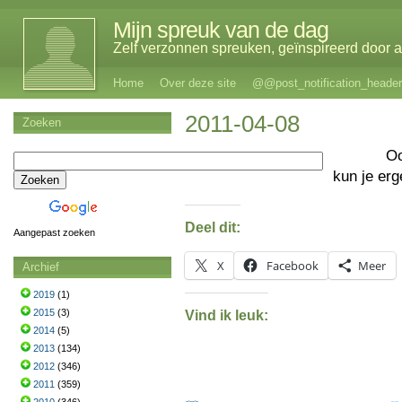
Mijn spreuk van de dag
Zelf verzonnen spreuken, geïnspireerd door al
Home
Over deze site
@@post_notification_header
2011-04-08
Zoeken
O
kun je er
Deel dit:
Aangepast zoeken
X
Facebook
Meer
Archief
2019
(1)
2015
(3)
Vind ik leuk:
2014
(5)
2013
(134)
2012
(346)
2011
(359)