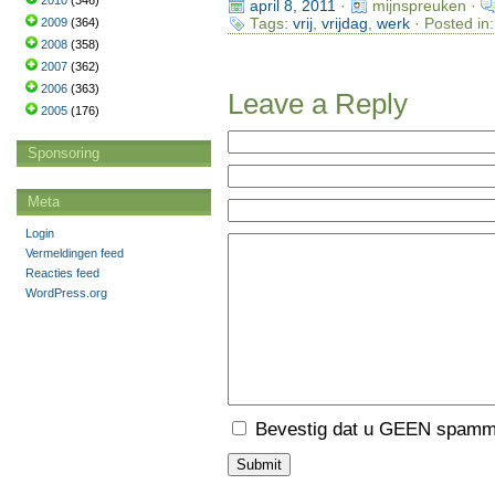
2010
(346)
april 8, 2011
·
mijnspreuken ·
Tags:
vrij
,
vrijdag
,
werk
· Posted in
2009
(364)
2008
(358)
2007
(362)
2006
(363)
Leave a Reply
2005
(176)
Sponsoring
Meta
Login
Vermeldingen feed
Reacties feed
WordPress.org
Bevestig dat u GEEN spamme