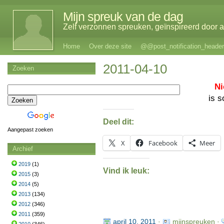
Mijn spreuk van de dag
Zelf verzonnen spreuken, geïnspireerd door al
Home
Over deze site
@@post_notification_header
2011-04-10
Zoeken
Ni
is 
Deel dit:
Aangepast zoeken
X
Facebook
Meer
Archief
2019
(1)
Vind ik leuk:
2015
(3)
2014
(5)
2013
(134)
2012
(346)
2011
(359)
april 10, 2011
·
mijnspreuken ·