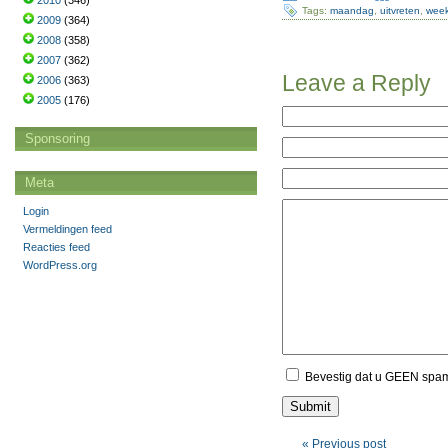
2010
(346)
Tags:
maandag
,
uitvreten
,
wee
2009
(364)
2008
(358)
2007
(362)
Leave a Reply
2006
(363)
2005
(176)
Sponsoring
Meta
Login
Vermeldingen feed
Reacties feed
WordPress.org
Bevestig dat u GEEN spa
« Previous post