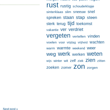
rust
rustig
schouderklopje
sneeuw
snel
sinterklaas
slim
stap
staan
spreken
steen
tijd
terug
toekomst
sterk
ver
verdriet
vakantie
vergeten
vinden
vertellen
wachten
voelen
voor
vrijdag
vrijheid
warmte
weer
warm
weekend
werk
weten
weg
werken
zien
zelf
wit
winter
ziek
wijs
zitten
zon
zoeken
zomer
zorgen
Next post »