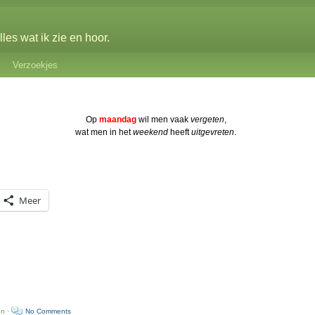
les wat ik zie en hoor.
Verzoekjes
Op
maandag
wil men vaak
vergeten
,
wat men in het
weekend
heeft
uitgevreten
.
Meer
en ·
No Comments