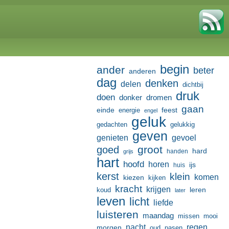
begin
ander
beter
anderen
dag
denken
delen
dichtbij
druk
doen
donker
dromen
gaan
einde
feest
energie
engel
geluk
gedachten
gelukkig
geven
genieten
gevoel
groot
goed
hard
handen
grijs
hart
hoofd
horen
ijs
huis
kerst
klein
komen
kiezen
kijken
kracht
krijgen
leren
koud
later
leven
licht
liefde
luisteren
maandag
missen
mooi
nacht
regen
morgen
oud
pasen