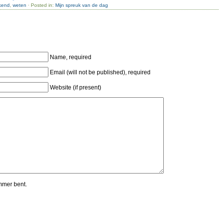
kend
,
weten
· Posted in:
Mijn spreuk van de dag
Name, required
Email (will not be published), required
Website (if present)
mmer bent.