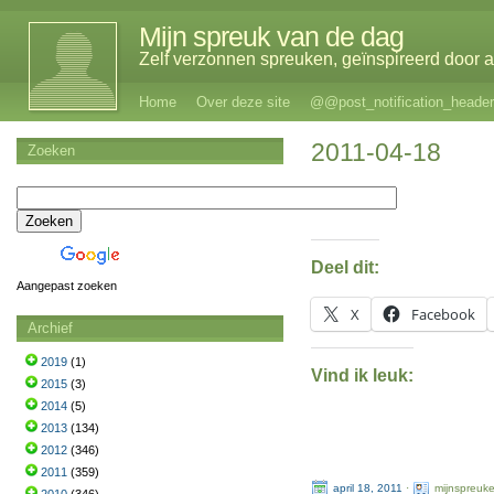
Mijn spreuk van de dag
Zelf verzonnen spreuken, geïnspireerd door al
Home
Over deze site
@@post_notification_header
2011-04-18
Zoeken
Deel dit:
Aangepast zoeken
X
Facebook
Archief
2019
(1)
Vind ik leuk:
2015
(3)
2014
(5)
2013
(134)
2012
(346)
2011
(359)
april 18, 2011
·
mijnspreuk