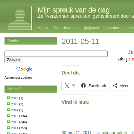
Mijn spreuk van de dag
Zelf verzonnen spreuken, geïnspireerd door al
Home
Over deze site
@@post_notification_header
2011-05-11
Zoeken
Je
als je
Deel dit:
Aangepast zoeken
X
Facebook
Meer
Archief
2019
(1)
Vind ik leuk:
2015
(3)
2014
(5)
2013
(134)
2012
(346)
2011
(359)
mei 11, 2011
·
mijnspreuken ·