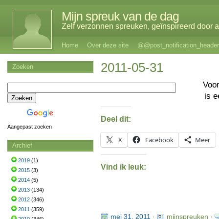
Mijn spreuk van de dag
Zelf verzonnen spreuken, geïnspireerd door al
Home
Over deze site
@@post_notification_header
2011-05-31
Zoeken
Voo
is 
Deel dit:
Aangepast zoeken
X
Facebook
Meer
Archief
2019
(1)
Vind ik leuk:
2015
(3)
2014
(5)
2013
(134)
2012
(346)
2011
(359)
mei 31, 2011
·
mijnspreuken ·