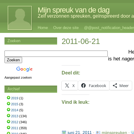
Mijn spreuk van de dag
Zelf verzonnen spreuken, geïnspireerd door al
Home
Over deze site
@@post_notification_header
2011-06-21
Zoeken
He
is het
nage
Deel dit:
Aangepast zoeken
X
Facebook
Meer
Archief
2019
(1)
Vind ik leuk:
2015
(3)
2014
(5)
2013
(134)
2012
(346)
2011
(359)
juni 21, 2011
·
mijnspreuken ·