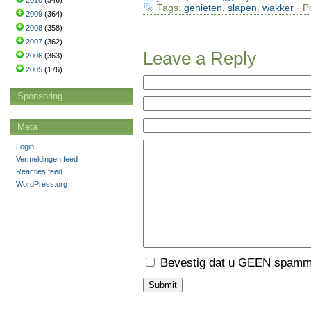
2010
(346)
Tags:
genieten
,
slapen
,
wakker
· P
2009
(364)
2008
(358)
2007
(362)
Leave a Reply
2006
(363)
2005
(176)
Sponsoring
Meta
Login
Vermeldingen feed
Reacties feed
WordPress.org
Bevestig dat u GEEN spamme