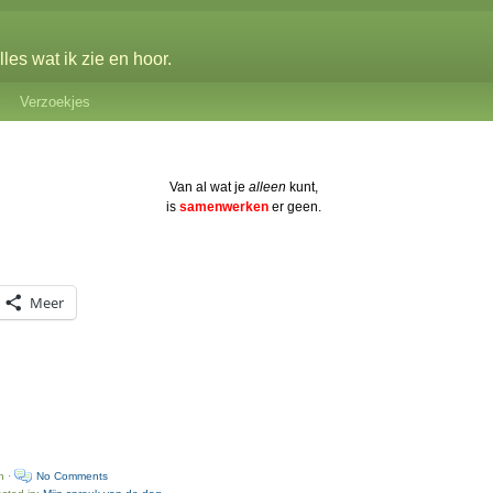
les wat ik zie en hoor.
Verzoekjes
Van al wat je
alleen
kunt,
is
samenwerken
er geen.
Meer
n ·
No Comments