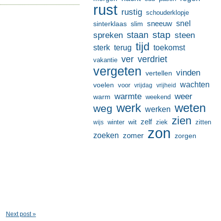
rust
rustig
schouderklopje
sneeuw
snel
sinterklaas
slim
stap
staan
spreken
steen
tijd
terug
toekomst
sterk
ver
verdriet
vakantie
vergeten
vinden
vertellen
wachten
voelen
voor
vrijdag
vrijheid
warmte
weer
warm
weekend
werk
weten
weg
werken
zien
zelf
wit
winter
ziek
wijs
zitten
zon
zoeken
zomer
zorgen
Next post »