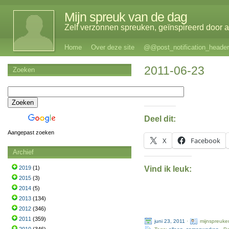
Mijn spreuk van de dag
Zelf verzonnen spreuken, geïnspireerd door al
Home
Over deze site
@@post_notification_header
2011-06-23
Zoeken
Deel dit:
Aangepast zoeken
X
Facebook
Archief
Vind ik leuk:
2019
(1)
2015
(3)
2014
(5)
2013
(134)
2012
(346)
2011
(359)
juni 23, 2011
·
mijnspreuke