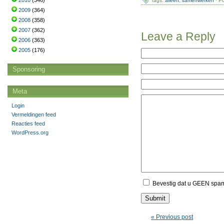
2010
(346)
Tags:
alleen
,
samenwerken
· Po
2009
(364)
2008
(358)
2007
(362)
Leave a Reply
2006
(363)
2005
(176)
Sponsoring
Meta
Login
Vermeldingen feed
Reacties feed
WordPress.org
Bevestig dat u GEEN spa
« Previous post