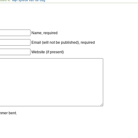
sted in:
Mijn spreuk van de dag
Name, required
Email (will not be published), required
Website (if present)
mmer bent.