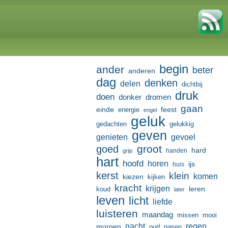
begin
ander
beter
anderen
dag
denken
delen
dichtbij
druk
doen
donker
dromen
gaan
einde
feest
energie
engel
geluk
gedachten
gelukkig
geven
genieten
gevoel
groot
goed
hard
handen
grijs
hart
hoofd
horen
ijs
huis
kerst
klein
komen
kiezen
kijken
kracht
krijgen
leren
koud
later
leven
licht
liefde
luisteren
maandag
missen
mooi
nacht
regen
morgen
oud
pasen