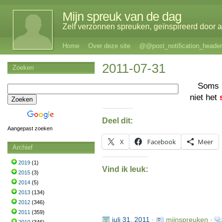
Mijn spreuk van de dag
Zelf verzonnen spreuken, geïnspireerd door al
Home
Over deze site
@@post_notification_header
2011-07-31
Zoeken
Soms 
niet het
Deel dit:
Aangepast zoeken
X
Facebook
Meer
Archief
2019
(1)
Vind ik leuk:
2015
(3)
2014
(5)
2013
(134)
2012
(346)
2011
(359)
juli 31, 2011
·
mijnspreuken ·