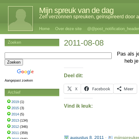
Mijn spreuk van de dag
Zelf verzonnen spreuken, geïnspireerd door al
Home
Over deze site
@@post_notification_header
2011-08-08
Zoeken
Pas als j
heb j
Deel dit:
Aangepast zoeken
X
Facebook
Meer
Archief
2019
(1)
Vind ik leuk:
2015
(3)
2014
(5)
2013
(134)
2012
(346)
2011
(359)
augustus 8, 2011
·
mijnspreuke