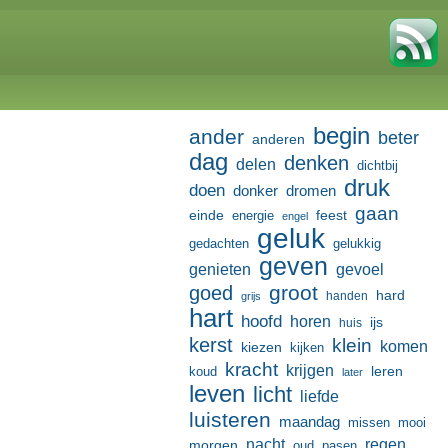
begin
ander
beter
anderen
dag
denken
delen
dichtbij
druk
doen
donker
dromen
gaan
einde
feest
energie
engel
geluk
gedachten
gelukkig
geven
genieten
gevoel
groot
goed
hard
handen
grijs
hart
hoofd
horen
ijs
huis
kerst
klein
komen
kiezen
kijken
kracht
krijgen
leren
koud
later
leven
licht
liefde
luisteren
maandag
missen
mooi
nacht
regen
morgen
oud
pasen