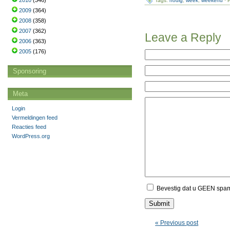
2010
(346)
Tags:
nodig
,
week
,
weekend
· 
2009
(364)
2008
(358)
2007
(362)
Leave a Reply
2006
(363)
2005
(176)
Sponsoring
Meta
Login
Vermeldingen feed
Reacties feed
WordPress.org
Bevestig dat u GEEN spa
« Previous post