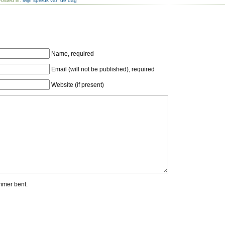
Posted in:
Mijn spreuk van de dag
Name, required
Email (will not be published), required
Website (if present)
mmer bent.