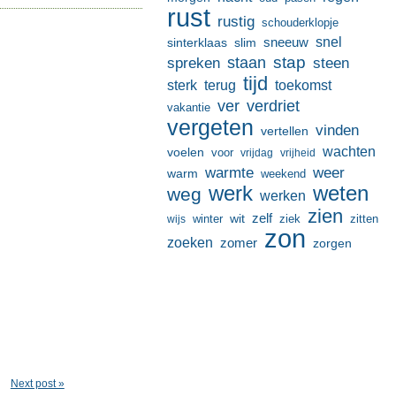
rust
rustig
schouderklopje
sneeuw
snel
sinterklaas
slim
stap
staan
spreken
steen
tijd
terug
toekomst
sterk
ver
verdriet
vakantie
vergeten
vinden
vertellen
wachten
voelen
voor
vrijdag
vrijheid
warmte
weer
warm
weekend
werk
weten
weg
werken
zien
zelf
wit
winter
ziek
wijs
zitten
zon
zoeken
zomer
zorgen
Next post »