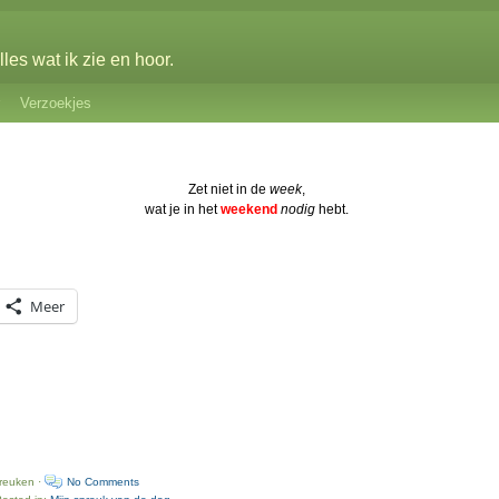
les wat ik zie en hoor.
Verzoekjes
Zet niet in de
week
,
wat je in het
weekend
nodig
hebt.
Meer
preuken ·
No Comments