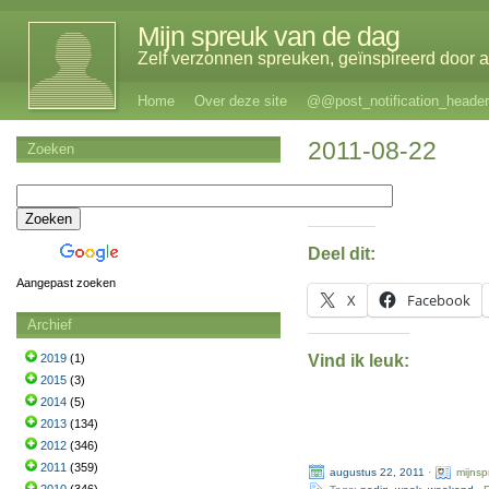
Mijn spreuk van de dag
Zelf verzonnen spreuken, geïnspireerd door al
Home
Over deze site
@@post_notification_header
2011-08-22
Zoeken
Deel dit:
Aangepast zoeken
X
Facebook
Archief
Vind ik leuk:
2019
(1)
2015
(3)
2014
(5)
2013
(134)
2012
(346)
2011
(359)
augustus 22, 2011
·
mijns