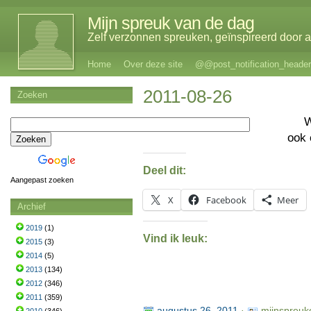
Mijn spreuk van de dag
Zelf verzonnen spreuken, geïnspireerd door al
Home
Over deze site
@@post_notification_header
2011-08-26
Zoeken
ook
Deel dit:
Aangepast zoeken
X
Facebook
Meer
Archief
2019
(1)
Vind ik leuk:
2015
(3)
2014
(5)
2013
(134)
2012
(346)
2011
(359)
augustus 26, 2011
·
mijnspreuk