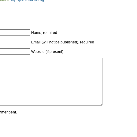
sted in:
Mijn spreuk van de dag
Name, required
Email (will not be published), required
Website (if present)
mmer bent.