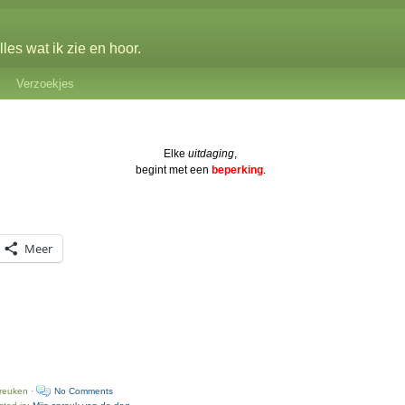
les wat ik zie en hoor.
Verzoekjes
Elke
uitdaging
,
begint met een
beperking
.
Meer
preuken ·
No Comments