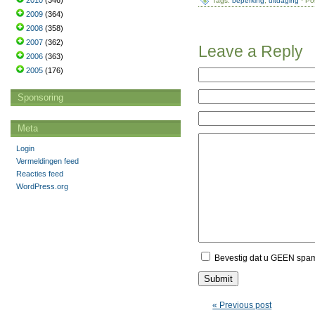
2010
(346)
Tags:
beperking
,
uitdaging
· Po
2009
(364)
2008
(358)
2007
(362)
Leave a Reply
2006
(363)
2005
(176)
Sponsoring
Meta
Login
Vermeldingen feed
Reacties feed
WordPress.org
Bevestig dat u GEEN spa
« Previous post