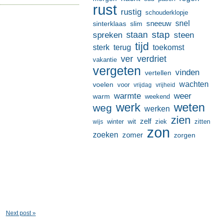
rust
rustig
schouderklopje
sneeuw
snel
sinterklaas
slim
stap
staan
spreken
steen
tijd
terug
toekomst
sterk
ver
verdriet
vakantie
vergeten
vinden
vertellen
wachten
voelen
voor
vrijdag
vrijheid
warmte
weer
warm
weekend
werk
weten
weg
werken
zien
zelf
wit
winter
ziek
wijs
zitten
zon
zoeken
zomer
zorgen
Next post »