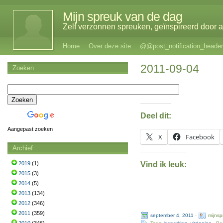
Mijn spreuk van de dag
Zelf verzonnen spreuken, geïnspireerd door al
Home
Over deze site
@@post_notification_header
2011-09-04
Zoeken
Deel dit:
Aangepast zoeken
X
Facebook
Archief
Vind ik leuk:
2019
(1)
2015
(3)
2014
(5)
2013
(134)
2012
(346)
2011
(359)
september 4, 2011
·
mijns