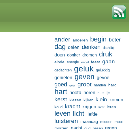
begin
ander
beter
anderen
dag
denken
delen
dichtbij
druk
doen
donker
dromen
gaan
einde
feest
energie
engel
geluk
gedachten
gelukkig
geven
genieten
gevoel
groot
goed
hard
handen
grijs
hart
hoofd
horen
ijs
huis
kerst
klein
komen
kiezen
kijken
kracht
krijgen
leren
koud
later
leven
licht
liefde
luisteren
maandag
missen
mooi
nacht
regen
morgen
oud
pasen