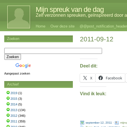
Mijn spreuk van de dag
Zelf verzonnen spreuken, geïnspireerd door al
Home
Over deze site
@@post_notification_header
2011-09-12
Zoeken
Deel dit:
Aangepast zoeken
X
Facebook
Archief
Vind ik leuk:
2019
(1)
2015
(3)
2014
(5)
2013
(134)
2012
(346)
2011
(359)
september 12, 2011
·
mijn