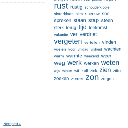
rust
rustig
schouderklopje
sneeuw
snel
sinterklaas
slim
stap
staan
spreken
steen
tijd
terug
toekomst
sterk
ver
verdriet
vakantie
vergeten
vinden
vertellen
wachten
voelen
voor
vrijdag
vrijheid
warmte
weer
warm
weekend
werk
weten
weg
werken
zien
zelf
wit
winter
ziek
wijs
zitten
zon
zoeken
zomer
zorgen
Next post »