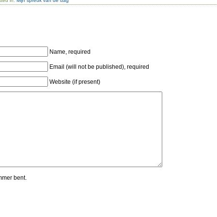
ted in:
Mijn spreuk van de dag
Name, required
Email (will not be published), required
Website (if present)
mmer bent.