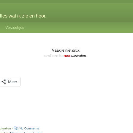
les wat ik zie en hoor.
Verzoekjes
Maak je niet
druk
,
om hen die
rust
uitstralen
.
Meer
spreuken ·
No Comments