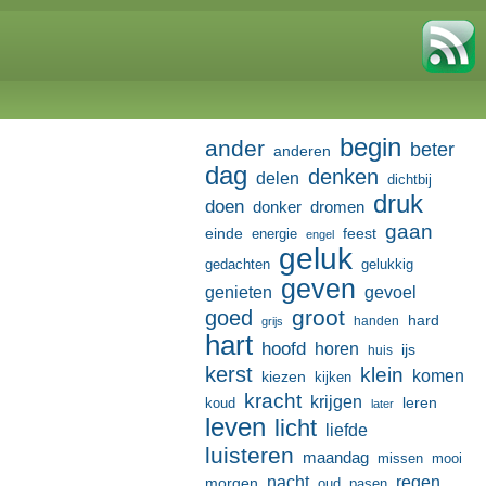
begin
ander
beter
anderen
dag
denken
delen
dichtbij
druk
doen
donker
dromen
gaan
einde
feest
energie
engel
geluk
gedachten
gelukkig
geven
genieten
gevoel
groot
goed
hard
handen
grijs
hart
hoofd
horen
ijs
huis
kerst
klein
komen
kiezen
kijken
kracht
krijgen
leren
koud
later
leven
licht
liefde
luisteren
maandag
missen
mooi
nacht
regen
morgen
oud
pasen