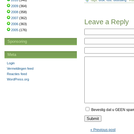
2010
(346)
Tags:
druk
,
rust
,
uitstraling
· Pos
2009
(364)
2008
(358)
2007
(362)
Leave a Reply
2006
(363)
2005
(176)
Sponsoring
Meta
Login
Vermeldingen feed
Reacties feed
WordPress.org
Bevestig dat u GEEN spa
« Previous post