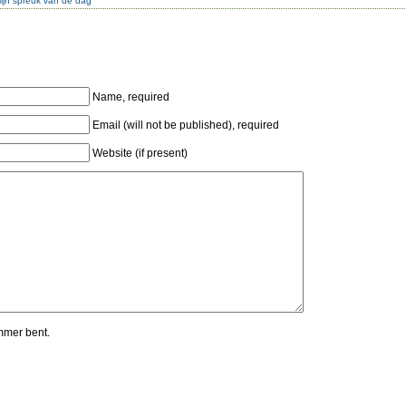
ijn spreuk van de dag
Name, required
Email (will not be published), required
Website (if present)
mmer bent.