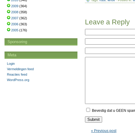
2010
(346)
Tags:
haat
,
liefde
· Posted in:
M
2009
(364)
2008
(358)
2007
(362)
Leave a Reply
2006
(363)
2005
(176)
Sponsoring
Meta
Login
Vermeldingen feed
Reacties feed
WordPress.org
Bevestig dat u GEEN spa
« Previous post