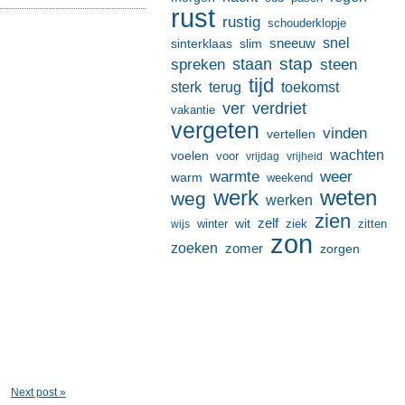
rust
rustig
schouderklopje
sneeuw
snel
sinterklaas
slim
stap
staan
spreken
steen
tijd
terug
toekomst
sterk
ver
verdriet
vakantie
vergeten
vinden
vertellen
wachten
voelen
voor
vrijdag
vrijheid
warmte
weer
warm
weekend
werk
weten
weg
werken
zien
zelf
wit
winter
ziek
wijs
zitten
zon
zoeken
zomer
zorgen
Next post »