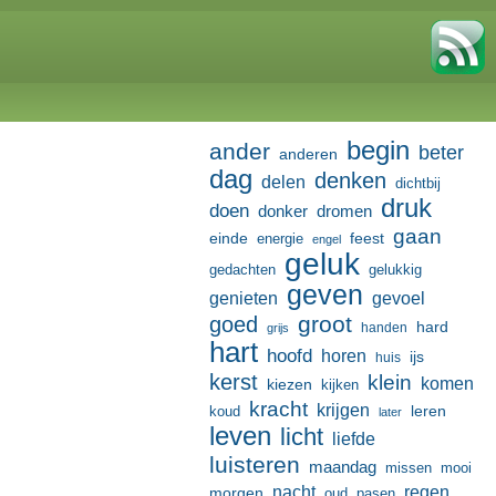
begin
ander
beter
anderen
dag
denken
delen
dichtbij
druk
doen
donker
dromen
gaan
einde
feest
energie
engel
geluk
gedachten
gelukkig
geven
genieten
gevoel
groot
goed
hard
handen
grijs
hart
hoofd
horen
ijs
huis
kerst
klein
komen
kiezen
kijken
kracht
krijgen
leren
koud
later
leven
licht
liefde
luisteren
maandag
missen
mooi
nacht
regen
morgen
oud
pasen