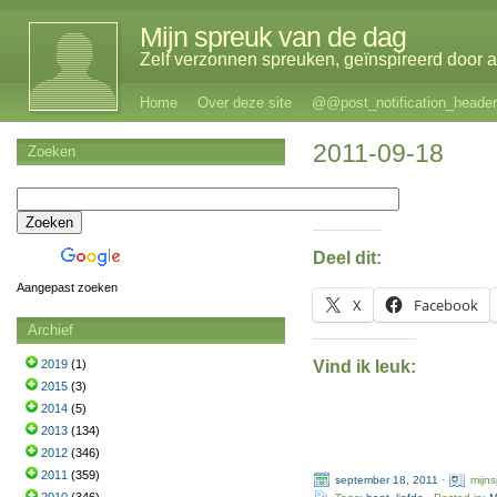
Mijn spreuk van de dag
Zelf verzonnen spreuken, geïnspireerd door al
Home
Over deze site
@@post_notification_header
2011-09-18
Zoeken
Deel dit:
Aangepast zoeken
X
Facebook
Archief
Vind ik leuk:
2019
(1)
2015
(3)
2014
(5)
2013
(134)
2012
(346)
2011
(359)
september 18, 2011
·
mijn