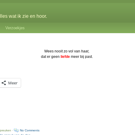
les wat ik zie en hoor.
Verzoekjes
Wees nooit zo vol van
haat
,
dat er geen
liefde
meer bij past.
Meer
spreuken ·
No Comments