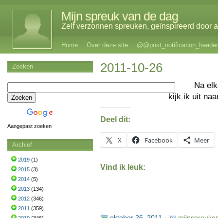
Mijn spreuk van de dag
Zelf verzonnen spreuken, geïnspireerd door al
Home
Over deze site
@@post_notification_header
2011-10-26
Zoeken
Na el
kijk ik uit na
Deel dit:
Aangepast zoeken
X
Facebook
Meer
Archief
2019
(1)
Vind ik leuk:
2015
(3)
2014
(5)
2013
(134)
2012
(346)
2011
(359)
oktober 26, 2011
·
mijnspreuke