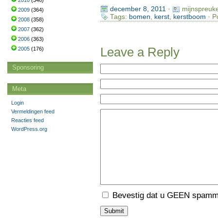
2010
(346)
december 8, 2011
·
mijnspreuk
2009
(364)
Tags:
bomen
,
kerst
,
kerstboom
· P
2008
(358)
2007
(362)
2006
(363)
Leave a Reply
2005
(176)
Sponsoring
Meta
Login
Vermeldingen feed
Reacties feed
WordPress.org
Bevestig dat u GEEN spamme