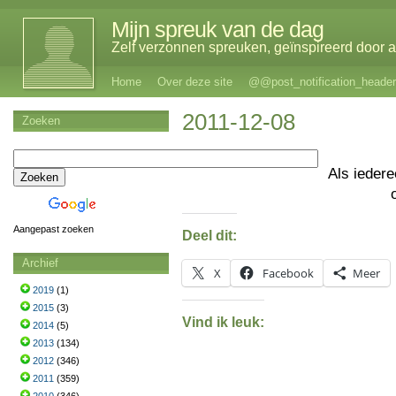
Mijn spreuk van de dag
Zelf verzonnen spreuken, geïnspireerd door al
Home
Over deze site
@@post_notification_header
2011-12-08
Zoeken
Als ieder
Aangepast zoeken
Deel dit:
Archief
X
Facebook
Meer
2019
(1)
2015
(3)
Vind ik leuk:
2014
(5)
2013
(134)
2012
(346)
2011
(359)