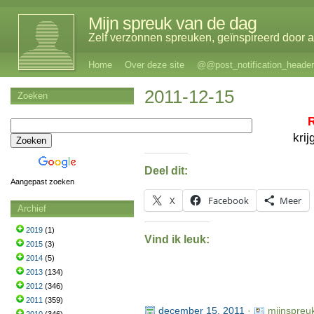
Mijn spreuk van de dag
Zelf verzonnen spreuken, geïnspireerd door al
Home
Over deze site
@@post_notification_header
2011-12-15
Zoeken
krij
Deel dit:
Aangepast zoeken
X
Facebook
Meer
Archief
2019
(1)
Vind ik leuk:
2015
(3)
2014
(5)
2013
(134)
2012
(346)
2011
(359)
december 15, 2011
·
mijnspreu