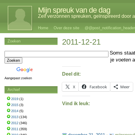
Mijn spreuk van de dag
Zelf verzonnen spreuken, geïnspireerd door al
Home
Over deze site
@@post_notification_header
2011-12-21
Zoeken
Soms staat
je
voeten
a
Deel dit:
Aangepast zoeken
X
Facebook
Meer
Archief
2019
(1)
Vind ik leuk:
2015
(3)
2014
(5)
2013
(134)
2012
(346)
2011
(359)
december 21, 2011
·
mijnspreu