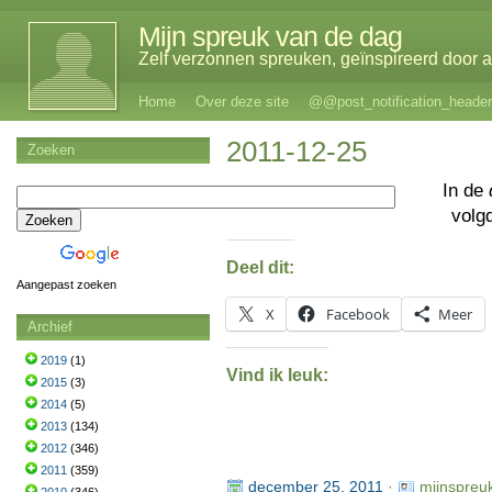
Mijn spreuk van de dag
Zelf verzonnen spreuken, geïnspireerd door al
Home
Over deze site
@@post_notification_header
2011-12-25
Zoeken
In de
volg
Deel dit:
Aangepast zoeken
X
Facebook
Meer
Archief
2019
(1)
Vind ik leuk:
2015
(3)
2014
(5)
2013
(134)
2012
(346)
2011
(359)
december 25, 2011
·
mijnspreu