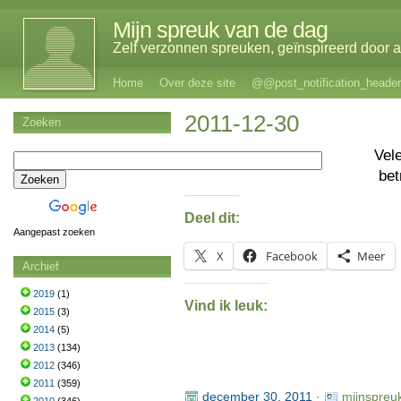
Mijn spreuk van de dag
Zelf verzonnen spreuken, geïnspireerd door al
Home
Over deze site
@@post_notification_header
2011-12-30
Zoeken
Vel
bet
Deel dit:
Aangepast zoeken
X
Facebook
Meer
Archief
2019
(1)
Vind ik leuk:
2015
(3)
2014
(5)
2013
(134)
2012
(346)
2011
(359)
december 30, 2011
·
mijnspreu