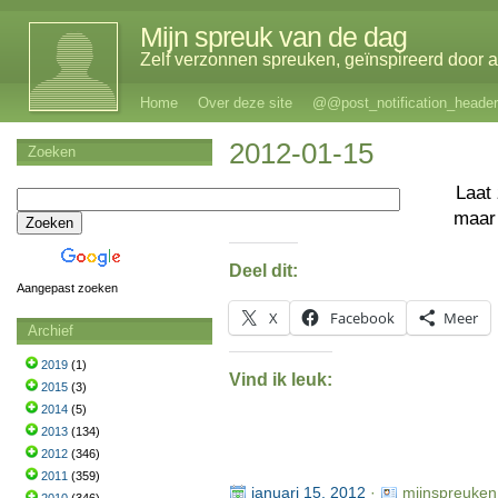
Mijn spreuk van de dag
Zelf verzonnen spreuken, geïnspireerd door al
Home
Over deze site
@@post_notification_header
2012-01-15
Zoeken
Laat 
maar
Deel dit:
Aangepast zoeken
X
Facebook
Meer
Archief
2019
(1)
Vind ik leuk:
2015
(3)
2014
(5)
2013
(134)
2012
(346)
2011
(359)
januari 15, 2012
·
mijnspreuken