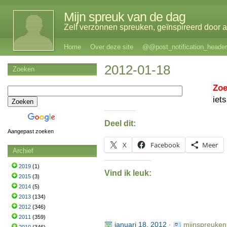
Mijn spreuk van de dag
Zelf verzonnen spreuken, geïnspireerd door al
Home
Over deze site
@@post_notification_header
2012-01-18
Zoeken
Zoe
iet
Deel dit:
Aangepast zoeken
X
Facebook
Meer
Archief
2019
(1)
Vind ik leuk:
2015
(3)
2014
(5)
2013
(134)
2012
(346)
2011
(359)
januari 18, 2012
·
mijnspreuken