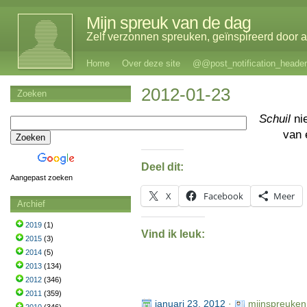
Mijn spreuk van de dag
Zelf verzonnen spreuken, geïnspireerd door al
Home
Over deze site
@@post_notification_header
2012-01-23
Zoeken
Schuil
ni
van
Deel dit:
Aangepast zoeken
X
Facebook
Meer
Archief
2019
(1)
Vind ik leuk:
2015
(3)
2014
(5)
2013
(134)
2012
(346)
2011
(359)
januari 23, 2012
·
mijnspreuken