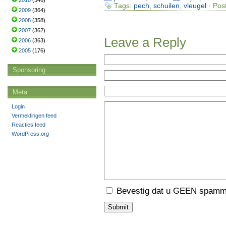
2010
(346)
Tags:
pech
,
schuilen
,
vleugel
· Pos
2009
(364)
2008
(358)
2007
(362)
Leave a Reply
2006
(363)
2005
(176)
Sponsoring
Meta
Login
Vermeldingen feed
Reacties feed
WordPress.org
Bevestig dat u GEEN spamme